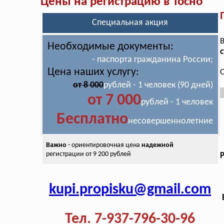
Цены на регистрацию в Тосно
Специальная акция
В
Необходимые документы:
с
- паспорта гражданина России;
Цена наших услугу:
О
от 8 000
рублей - 1 человек (90 дней)
от 7 000
рублей - 1 человек
Бесплатно
несовершеннолетние
Важно
- ориентировочная цена
надежной
регистрации от 9 200 рублей
kupi.propisku@gmail.com
Тел. 7-937-796-30-96