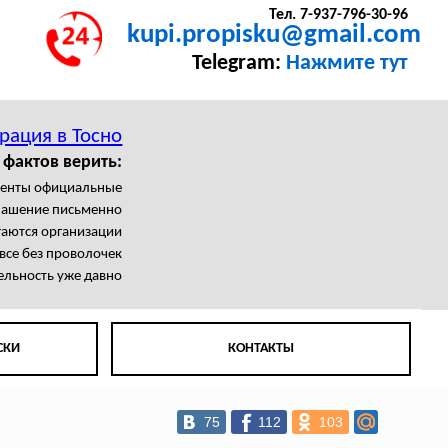
Тел. 7-937-796-30-96
kupi.propisku@gmail.com
Telegram:
Нажмите тут
рация в Тосно
 фактов верить:
менты официальные
лашение письменно
гаются организации
все без проволочек
ельность уже давно
СКИ
КОНТАКТЫ
75
112
103