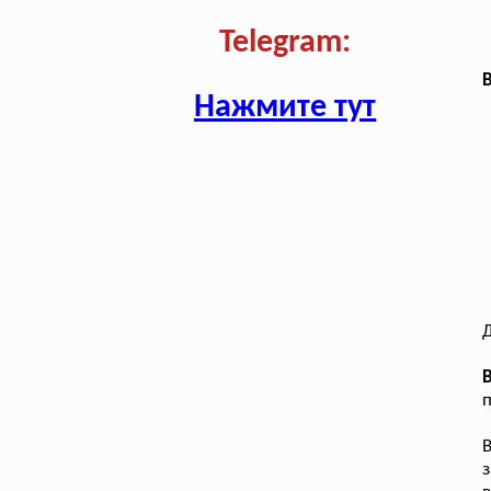
Telegram:
В
Нажмите тут
Д
п
з